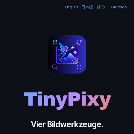
English
·
日本語
·
한국어
·
Deutsch
TinyPixy
Vier Bildwerkzeuge.