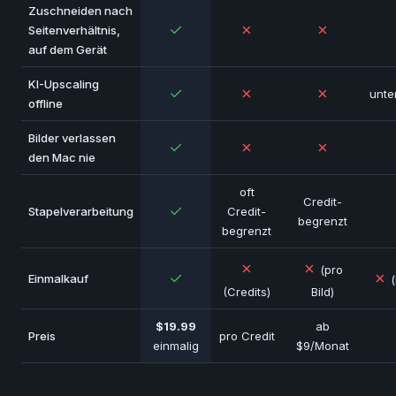
Zuschneiden nach
✓
✗
✗
Seitenverhältnis,
auf dem Gerät
KI-Upscaling
✓
✗
✗
unte
offline
Bilder verlassen
✓
✗
✗
den Mac nie
oft
Credit-
✓
Stapelverarbeitung
Credit-
begrenzt
begrenzt
✗
✗
(pro
✓
✗
Einmalkauf
(
(Credits)
Bild)
$19.99
ab
Preis
pro Credit
einmalig
$9/Monat